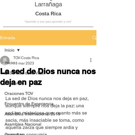
Larrañaga
Costa Rica
“Aprender a orar para aprender a vivir”
Entrada
Inicio
TOV-Costa Rica
Inicio
18 mar 2023
La sed de Dios nunca nos
El Sentido de la Vida
deja en paz
Encuentro
Oraciones TOV
La sed de Dios nunca nos deja en paz, 
Encuentro de Experiencia
aunque siempre nos deja la paz: una 
sed tan misteriosa que, cuanto más se 
Asamblea Internacional 2018
sacia, más insaciable se torna, como 
Asamblea Nacional
aquella zarza que siempre ardía y 
nunca se consumía.
Consultas