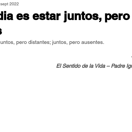
 sept 2022
Asamblea Nacional
Consultas
Espiritualidad
ia es estar juntos, pero
s
Jornadas Mundiales
Libros
Orar y Vivir
Papa
juntos, pero distantes; juntos, pero ausentes.
er Feliz
Semillas de Paz
El Sentido de la Vida – Padre I