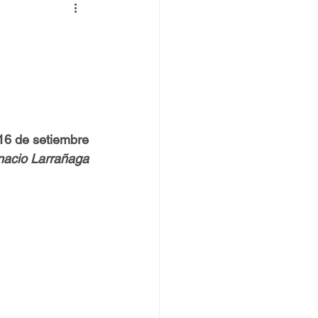
 TOVPIL
 Francisco
Senda
16 de setiembre
gnacio Larrañaga