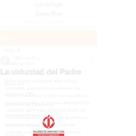
Larrañaga
Costa Rica
“Aprender a orar para aprender a vivir”
Entrada
Inicio
TOV-Costa Rica
Inicio
30 abr 2023
La voluntad del Padre
El Sentido de la Vida
Sólo desde la cumbre alta del sol 
Encuentro
poniente, y mirando por encima del 
Oraciones TOV
camino recorrido, podemos vislumbrar, 
y borrosamente, la santa e imprevisible 
Encuentro de Experiencia
voluntad del Padre. Mientras tanto, no 
Asamblea Internacional 2018
nos corresponde sino bajar la cabeza, 
soltar los remos, y decir: cuando 
Asamblea Nacional
quieras, a donde quieras, ¡llévame!
Consultas