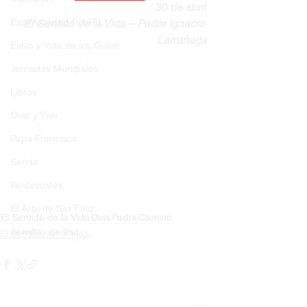
30 de abril
Espiritualidad TOVPIL
El Sentido de la Vida – Padre Ignacio 
Larrañaga
Estilo y Vida de los Guías
Jornadas Mundiales
Libros
Orar y Vivir
Papa Francisco
Senda
Pentecostés
El Arte de Ser Feliz
El Sentido de la Vida
Dios
Padre
Camino
Semillas de Paz
El Sentido de la Vida