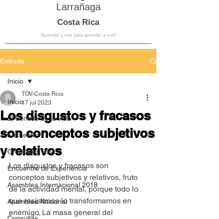
Larrañaga
Costa Rica
“Aprender a orar para aprender a vivir”
Entrada
Inicio
TOV-Costa Rica
Inicio
17 jul 2023
Los disgustos y fracasos
El Sentido de la Vida
son conceptos subjetivos
Encuentro
y relativos
Oraciones TOV
Los disgustos y fracasos son 
Encuentro de Experiencia
conceptos subjetivos y relativos, fruto 
Asamblea Internacional 2018
de la actividad mental, porque todo lo 
que resistimos lo transformamos en 
Asamblea Nacional
enemigo. La masa general del 
Consultas