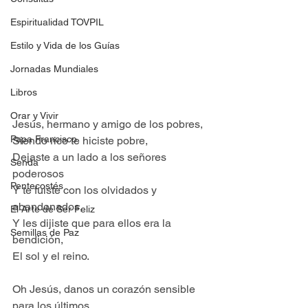
Espiritualidad TOVPIL
Estilo y Vida de los Guías
Jornadas Mundiales
Libros
Orar y Vivir
Jesús, hermano y amigo de los pobres,
Papa Francisco
Siendo rico te hiciste pobre,
Dejaste a un lado a los señores 
Senda
poderosos
Pentecostés
Y te fuiste con los olvidados y 
abandonados,
El Arte de Ser Feliz
Y les dijiste que para ellos era la 
Semillas de Paz
bendición,
El sol y el reino.
Oh Jesús, danos un corazón sensible 
para los últimos.