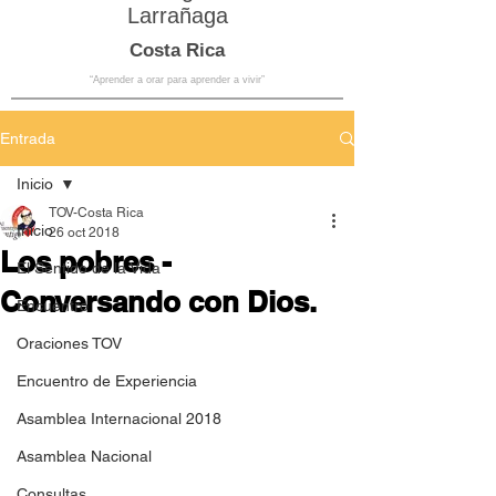
Larrañaga
Costa Rica
“Aprender a orar para aprender a vivir”
Entrada
Inicio
TOV-Costa Rica
Inicio
26 oct 2018
Los pobres -
El Sentido de la Vida
Conversando con Dios.
Encuentro
Oraciones TOV
Encuentro de Experiencia
Asamblea Internacional 2018
Asamblea Nacional
Consultas