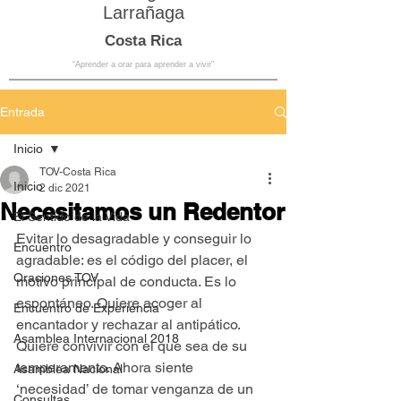
Larrañaga
Costa Rica
“Aprender a orar para aprender a vivir”
Entrada
Inicio
TOV-Costa Rica
Inicio
2 dic 2021
Necesitamos un Redentor
El Sentido de la Vida
Evitar lo desagradable y conseguir lo 
Encuentro
agradable: es el código del placer, el 
Oraciones TOV
motivo principal de conducta. Es lo 
espontáneo. Quiere acoger al 
Encuentro de Experiencia
encantador y rechazar al antipático. 
Asamblea Internacional 2018
Quiere convivir con el que sea de su 
temperamento. Ahora siente 
Asamblea Nacional
‘necesidad’ de tomar venganza de un 
Consultas