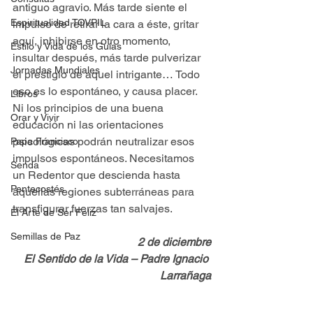
antiguo agravio. Más tarde siente el 
Espiritualidad TOVPIL
impulso de retirar la cara a éste, gritar 
aquí, inhibirse en otro momento, 
Estilo y Vida de los Guías
insultar después, más tarde pulverizar 
Jornadas Mundiales
el prestigio de aquel intrigante… Todo 
eso es lo espontáneo, y causa placer. 
Libros
Ni los principios de una buena 
Orar y Vivir
educación ni las orientaciones 
psicológicas podrán neutralizar esos 
Papa Francisco
impulsos espontáneos. Necesitamos 
Senda
un Redentor que descienda hasta 
Pentecostés
aquellas regiones subterráneas para 
transfigurar fuerzas tan salvajes.
El Arte de Ser Feliz
Semillas de Paz
2 de diciembre
El Sentido de la Vida – Padre Ignacio 
Larrañaga