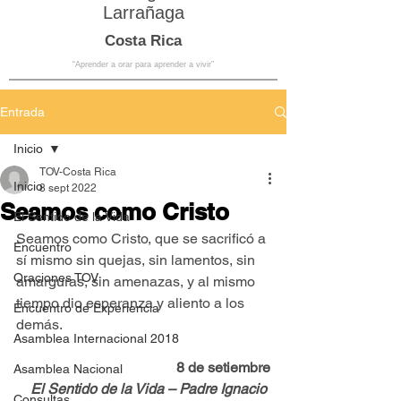
Larrañaga
Costa Rica
“Aprender a orar para aprender a vivir”
Entrada
Inicio
TOV-Costa Rica
Inicio
8 sept 2022
Seamos como Cristo
El Sentido de la Vida
Seamos como Cristo, que se sacrificó a 
Encuentro
sí mismo sin quejas, sin lamentos, sin 
Oraciones TOV
amarguras, sin amenazas, y al mismo 
tiempo dio esperanza y aliento a los 
Encuentro de Experiencia
demás.
Asamblea Internacional 2018
8 de setiembre
Asamblea Nacional
El Sentido de la Vida – Padre Ignacio 
Consultas