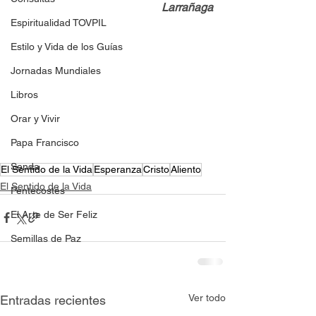
Larrañaga
Espiritualidad TOVPIL
Estilo y Vida de los Guías
Jornadas Mundiales
Libros
Orar y Vivir
Papa Francisco
Senda
El Sentido de la Vida
Esperanza
Cristo
Aliento
El Sentido de la Vida
Pentecostés
El Arte de Ser Feliz
Semillas de Paz
Ver todo
Entradas recientes