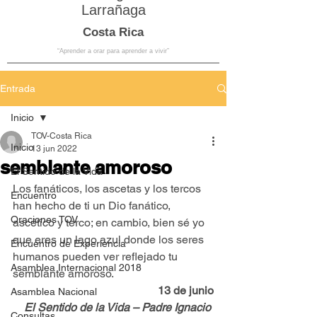
Larrañaga
Costa Rica
“Aprender a orar para aprender a vivir”
Entrada
Inicio
TOV-Costa Rica
Inicio
13 jun 2022
semblante amoroso
El Sentido de la Vida
Los fanáticos, los ascetas y los tercos 
Encuentro
han hecho de ti un Dio fanático, 
Oraciones TOV
ascético y terco; en cambio, bien sé yo 
que eres un lago azul donde los seres 
Encuentro de Experiencia
humanos pueden ver reflejado tu 
Asamblea Internacional 2018
semblante amoroso.
13 de junio
Asamblea Nacional
El Sentido de la Vida – Padre Ignacio 
Consultas