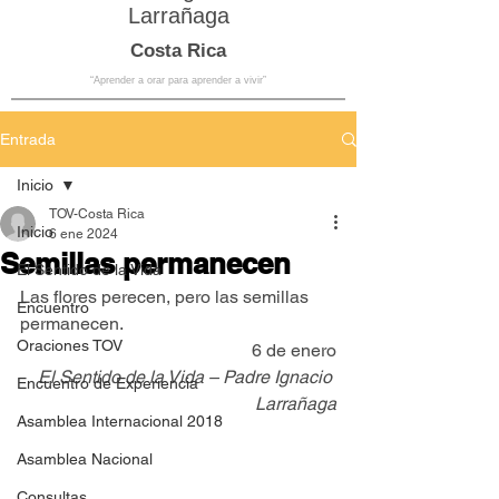
Larrañaga
Costa Rica
“Aprender a orar para aprender a vivir”
Entrada
Inicio
TOV-Costa Rica
Inicio
6 ene 2024
Semillas permanecen
El Sentido de la Vida
Las flores perecen, pero las semillas 
Encuentro
permanecen.
Oraciones TOV
6 de enero
El Sentido de la Vida – Padre Ignacio 
Encuentro de Experiencia
Larrañaga
Asamblea Internacional 2018
Asamblea Nacional
Consultas