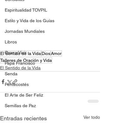
Espiritualidad TOVPIL
Estilo y Vida de los Guías
Jornadas Mundiales
Libros
Orar y Vivir
El Sentido de la Vida
Dios
Amor
Talleres de Oración y Vida
Papa Francisco
El Sentido de la Vida
Senda
Pentecostés
El Arte de Ser Feliz
Semillas de Paz
Ver todo
Entradas recientes