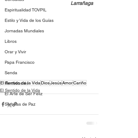
Larrañaga
Espiritualidad TOVPIL
Estilo y Vida de los Guías
Jornadas Mundiales
Libros
Orar y Vivir
Papa Francisco
Senda
El Sentido de la Vida
Dios
Jesús
Amor
Cariño
Pentecostés
El Sentido de la Vida
El Arte de Ser Feliz
Semillas de Paz