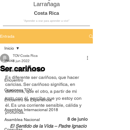
Larrañaga
Costa Rica
“Aprender a orar para aprender a vivir”
Entrada
Inicio
TOV-Costa Rica
Inicio
8 jun 2022
Ser cariñoso
El Sentido de la Vida
Es diferente ser cariñoso, que hacer 
Encuentro
caricias. Ser cariñoso significa, en 
Oraciones TOV
definitiva, que el otro, a partir de mi 
trato con él, percibe que yo estoy con 
Encuentro de Experiencia
él. Es una corriente sensible, cálida y 
Asamblea Internacional 2018
profunda.
8 de junio
Asamblea Nacional
El Sentido de la Vida – Padre Ignacio 
Consultas