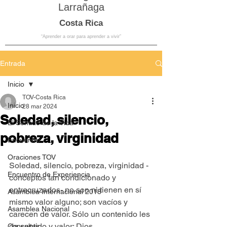
Larrañaga
Costa Rica
“Aprender a orar para aprender a vivir”
Entrada
Inicio
TOV-Costa Rica
Inicio
28 mar 2024
Soledad, silencio,
El Sentido de la Vida
pobreza, virginidad
Encuentro
Oraciones TOV
Soledad, silencio, pobreza, virginidad -
Encuentro de Experiencia
conceptos tan condicionado y 
entrecruzados- no son ni tienen en sí 
Asamblea Internacional 2018
mismo valor alguno; son vacíos y 
Asamblea Nacional
carecen de valor. Sólo un contenido les 
da sentido y valor: Dios.
Consultas