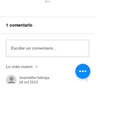
1 comentario
Hay que liberarse de
Lo importante n
Escribir un comentario...
tanta apropiación
imagen
Lo más nuevo
Jeannethe Astorga
28 oct 2023