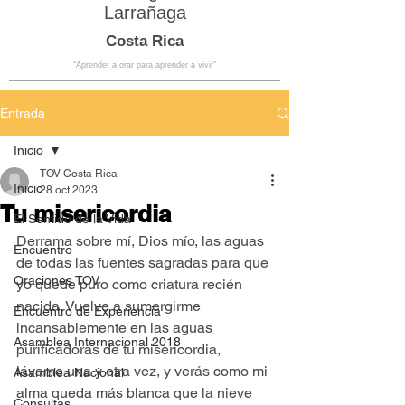
Larrañaga
Costa Rica
“Aprender a orar para aprender a vivir”
Entrada
Inicio
TOV-Costa Rica
Inicio
28 oct 2023
Tu misericordia
El Sentido de la Vida
Derrama sobre mí, Dios mío, las aguas 
Encuentro
de todas las fuentes sagradas para que 
Oraciones TOV
yo quede puro como criatura recién 
nacida. Vuelve a sumergirme 
Encuentro de Experiencia
incansablemente en las aguas 
Asamblea Internacional 2018
purificadoras de tu misericordia, 
lávame una y otra vez, y verás como mi 
Asamblea Nacional
alma queda más blanca que la nieve 
Consultas