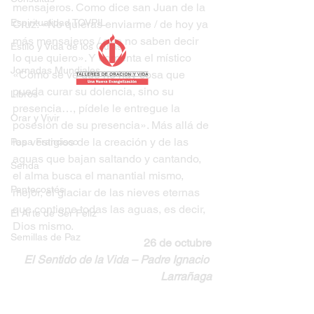
mensajeros. Como dice san Juan de la 
Espiritualidad TOVPIL
Cruz: «No quieras enviarme / de hoy ya 
más mensajeros / que no saben decir 
Estilo y Vida de los Guías
lo que quiero». Y comenta el místico 
Jornadas Mundiales
«Cómo se ve que no hay cosa que 
pueda curar su dolencia, sino su 
Libros
presencia…, pídele le entregue la 
Orar y Vivir
posesión de su presencia». Más allá de 
los vestigios de la creación y de las 
Papa Francisco
aguas que bajan saltando y cantando, 
Senda
el alma busca el manantial mismo, 
Pentecostés
mejor, el glaciar de las nieves eternas 
que contiene todas las aguas, es decir, 
El Arte de Ser Feliz
Dios mismo.
Semillas de Paz
26 de octubre
El Sentido de la Vida – Padre Ignacio 
Larrañaga