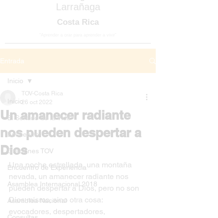
Larrañaga
Costa Rica
“Aprender a orar para aprender a vivir”
Entrada
Inicio
TOV-Costa Rica
Inicio
26 oct 2022
Un amanecer radiante
El Sentido de la Vida
nos pueden despertar a
Encuentro
Dios
Oraciones TOV
Una noche estrellada, una montaña 
Encuentro de Experiencia
nevada, un amanecer radiante nos 
Asamblea Internacional 2018
pueden despertar a Dios, pero no son 
Dios mismo, sino otra cosa: 
Asamblea Nacional
evocadores, despertadores, 
Consultas