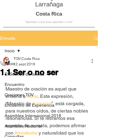
Larrañaga
Costa Rica
“Aprender a orar para aprender a vivir”
Entrada
Inicio
TOV-Costa Rica
Inicio
12 sept 2019
1.1 Ser o no ser
El Sentido de la Vida
Encuentro
Maestro de oración es aquel que 
Oraciones TOV
enseña a 
#orar
. Esta expresión, 
“Maestro de 
#oración
”, está cargada, 
Encuentro de Experiencia
para nuestros oídos, de ciertas nobles 
Asamblea Internacional 2018
resonancias. Si le retiramos esa 
especie de aureola, podemos afirmar 
Asamblea Nacional
con 
#modestia
 y naturalidad que los 
Consultas