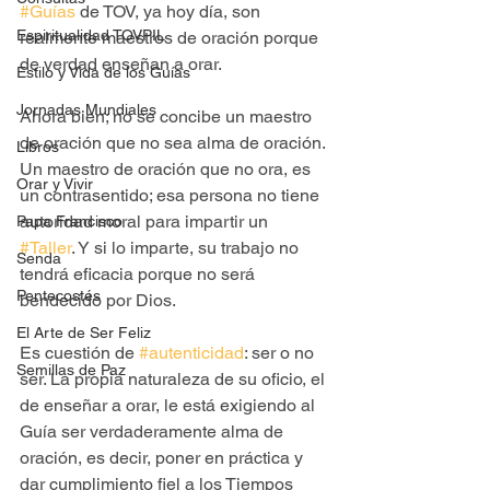
#Guías
 de TOV, ya hoy día, son 
Espiritualidad TOVPIL
realmente maestros de oración porque 
de verdad enseñan a orar.
Estilo y Vida de los Guías
Jornadas Mundiales
Ahora bien; no se concibe un maestro 
de oración que no sea alma de oración. 
Libros
Un maestro de oración que no ora, es 
Orar y Vivir
un contrasentido; esa persona no tiene 
autoridad moral para impartir un 
Papa Francisco
#Taller
. Y si lo imparte, su trabajo no 
Senda
tendrá eficacia porque no será 
Pentecostés
bendecido por Dios.
El Arte de Ser Feliz
Es cuestión de 
#autenticidad
: ser o no 
Semillas de Paz
ser. La propia naturaleza de su oficio, el 
de enseñar a orar, le está exigiendo al 
Guía ser verdaderamente alma de 
oración, es decir, poner en práctica y 
dar cumplimiento fiel a los Tiempos 