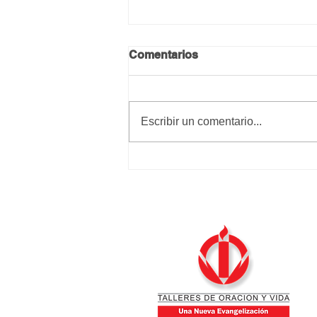
Comentarios
Escribir un comentario...
Dios con su paciencia
eterna consigue mucho
más que nosotros con
nuestros rayos de cólera