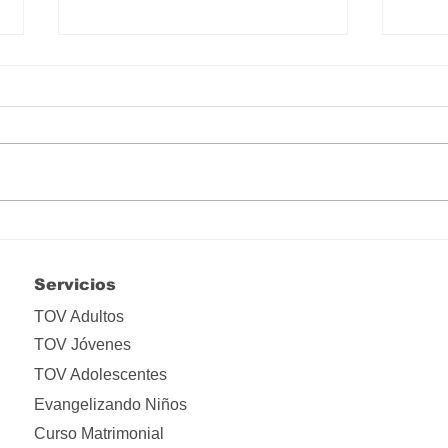
Felices los que en medio de
Marí
la oscuridad de una noche
mant
creyeron en el resplandor
Servicios
de la luz
TOV Adultos
TOV Jóvenes
TOV Adolescentes
Evangelizando Niños
Curso Matrimonial