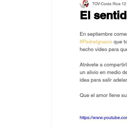
TOV-Costa Rica
12
Asamblea Internacional 2018
El sentid
Estilo y Vida de los Guías
En septiembre comen
#PadreIgnacio
 que t
hecho video para que
Pentecostés
El Arte de S
Atrévete a compartir
un alivio en medio d
idea para salir adela
Que el amor llene su
https://www.youtube