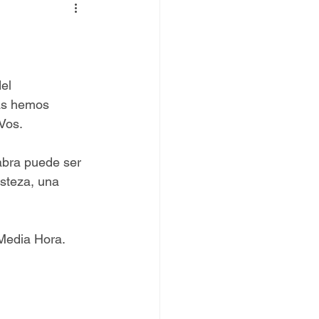
 TOVPIL
 Francisco
Senda
el 
las hemos 
Vos. 
abra puede ser 
isteza, una 
Media Hora. 