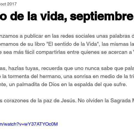
 oct 2017
Asamblea Nacional
Consultas
Espiritualidad
o de la vida, septiembre
Jornadas Mundiales
Libros
Orar y Vivir
Papa
zamos a publicar en las redes sociales unas palabras d
omamos de su libro "El sentido de la Vida", las mismas 
 sea más fácil compartirlas entre quienes se acercan a 
er Feliz
Semillas de Paz
las, hazlas tuyas, recuerda que uno nunca sabe que pal
e la tormenta del hermano, una sonrisa en medio de la tr
nte, un palmadita de Dios en la espalda del que sufre. 
s corazones de la paz de Jesús. No olviden la Sagrada 
.com/watch?v=wY37ATYOc0M