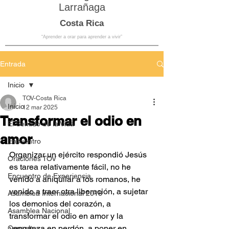
Larrañaga
Costa Rica
“Aprender a orar para aprender a vivir”
Entrada
Inicio
TOV-Costa Rica
Inicio
12 mar 2025
Transformar el odio en
El Sentido de la Vida
amor
Encuentro
Organizar un ejército respondió Jesús 
Oraciones TOV
es tarea relativamente fácil, no he 
Encuentro de Experiencia
venido a aniquilar a los romanos, he 
venido a traer otra liberación, a sujetar 
Asamblea Internacional 2018
los demonios del corazón, a 
Asamblea Nacional
transformar el odio en amor y la 
venganza en perdón, a poner en 
Consultas