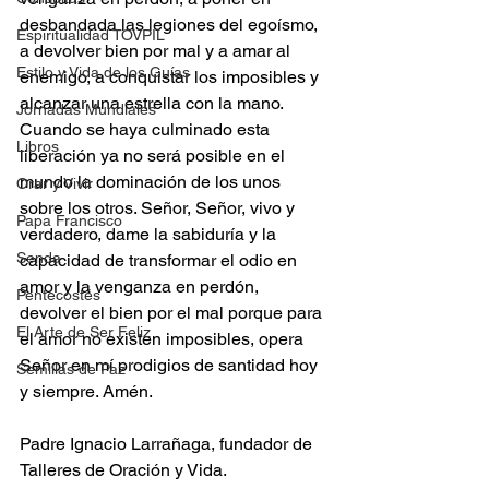
desbandada las legiones del egoísmo, 
Espiritualidad TOVPIL
a devolver bien por mal y a amar al 
Estilo y Vida de los Guías
enemigo, a conquistar los imposibles y 
alcanzar una estrella con la mano. 
Jornadas Mundiales
Cuando se haya culminado esta 
Libros
liberación ya no será posible en el 
mundo la dominación de los unos 
Orar y Vivir
sobre los otros. Señor, Señor, vivo y 
Papa Francisco
verdadero, dame la sabiduría y la 
Senda
capacidad de transformar el odio en 
amor y la venganza en perdón, 
Pentecostés
devolver el bien por el mal porque para 
El Arte de Ser Feliz
el amor no existen imposibles, opera 
Señor en mí prodigios de santidad hoy 
Semillas de Paz
y siempre. Amén.
Padre Ignacio Larrañaga, fundador de 
Talleres de Oración y Vida.