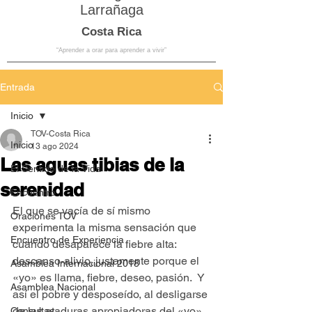
Larrañaga
Costa Rica
“Aprender a orar para aprender a vivir”
Entrada
Inicio
TOV-Costa Rica
Inicio
13 ago 2024
Las aguas tibias de la
El Sentido de la Vida
serenidad
Encuentro
El que se vacía de sí mismo 
Oraciones TOV
experimenta la misma sensación que 
Encuentro de Experiencia
cuando desaparece la fiebre alta: 
descanso-alivio, justamente porque el 
Asamblea Internacional 2018
«yo» es llama, fiebre, deseo, pasión.  Y 
Asamblea Nacional
así el pobre y desposeído, al desligarse 
de las ataduras apropiadoras del «yo», 
Consultas