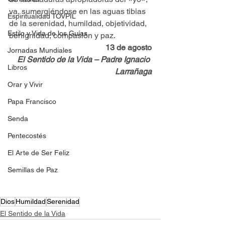
va, sumergiéndose en las aguas tibias 
Espiritualidad TOVPIL
de la serenidad, humildad, objetividad, 
Estilo y Vida de los Guías
benignidad, compasión y paz.
13 de agosto
Jornadas Mundiales
El Sentido de la Vida – Padre Ignacio 
Libros
Larrañaga
Orar y Vivir
Papa Francisco
Senda
Pentecostés
El Arte de Ser Feliz
Semillas de Paz
Dios
Humildad
Serenidad
El Sentido de la Vida