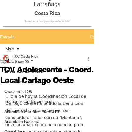
Larrañaga
Costa Rica
“Aprender a orar para aprender a vivir”
Entrada
Inicio
TOV-Costa Rica
Inicio
19 nov 2017
TOV Adolescente - Coord.
El Sentido de la Vida
Local Cartago Oeste
Encuentro
Oraciones TOV
El día de hoy la Coordinación Local de 
Encuentro de Experiencia
Cartago Oeste ha tenido la bendición 
de que ocho adolescentes han 
Asamblea Internacional 2018
concluído el Taller con su "Montaña", 
Asamblea Nacional
ésta, es una experiencia culmén para 
los chicos en su vivencia máxima del 
Consultas