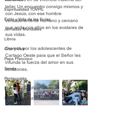
taller. Un encuentro consigo mismos y 
Espiritualidad TOVPIL
con Jesús, con ese hombre 
Estilo y Vida de los Guías
verdaderamente humano y cercano 
que anda con ellos en los avatares de 
Jornadas Mundiales
sus vidas.
Libros
Oramos por los adolescentes de 
Orar y Vivir
Cartago Oeste para que el Señor les 
Papa Francisco
infunda la fuerza del amor en sus 
Senda
corazones.
Pentecostés
El Arte de Ser Feliz
Semillas de Paz