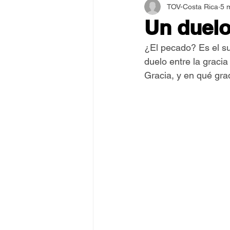
TOV-Costa Rica
5 
Asamblea Internacional 2018
Un duelo 
¿El pecado? Es el su
Estilo y Vida de los Guías
duelo entre la graci
Gracia, y en qué grad
Pentecostés
El Arte de S