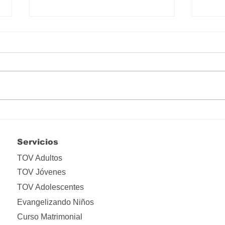
Hay que liberarse de tanta
Lo i
apropiación
ima
Servicios
TOV Adultos
TOV Jóvenes
TOV Adolescentes
Evangelizando Niños
Curso Matrimonial