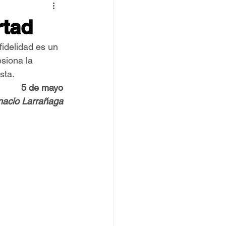
 TOVPIL
rtad
idelidad es un 
 Francisco
Senda
siona la 
sta.
5 de mayo
gnacio Larrañaga