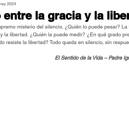
may 2024
Asamblea Nacional
Consultas
Espiritualidad
entre la gracia y la libe
premo misterio del silencio. ¿Quién lo puede pesar? La f
Jornadas Mundiales
Libros
Orar y Vivir
Papa
a y la libertad. ¿Quién la puede medir? ¿En qué grado pre
o resiste la libertad? Todo queda en silencio, sin respue
er Feliz
Semillas de Paz
El Sentido de la Vida – Padre I